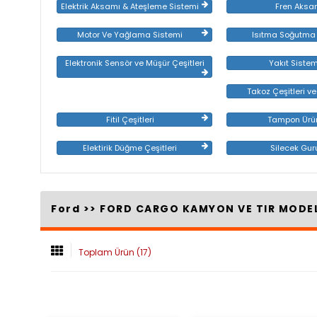
Elektrik Aksamı & Ateşleme Sistemi
Fren Aksa
Motor Ve Yağlama Sistemi
Isıtma Soğutma
Elektronik Sensör ve Müşür Çeşitleri
Yakıt Sistem
Takoz Çeşitleri ve
Fitil Çeşitleri
Tampon Ürün
Elektirik Düğme Çeşitleri
Silecek Gur
Ford >>
FORD CARGO KAMYON VE TIR MODE
Toplam Ürün (17)