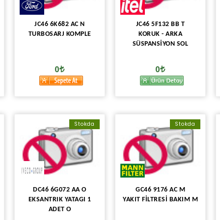
JC46 6K682 AC N
JC46 5F132 BB T
TURBOSARJ KOMPLE
KORUK - ARKA
SÜSPANSİYON SOL
0
0
Stokda
Stokda
DC46 6G072 AA O
GC46 9176 AC M
EKSANTRIK YATAGI 1
YAKIT FİLTRESİ BAKIM M
ADET O