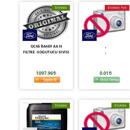
Stokda
Stokda Yok
GC46 8A469 AA N
,
FILTRE -SOGUTUCU SIVISI
,
1097.96
0.01
Stokda
Stokda