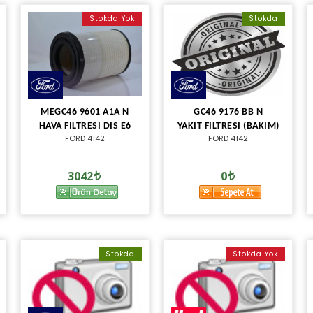
Stokda Yok
Stokda
MEGC46 9601 A1A N
GC46 9176 BB N
HAVA FILTRESI DIS E6
YAKIT FILTRESI (BAKIM)
FORD 4142
FORD 4142
3042
0
Stokda
Stokda Yok