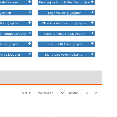
Metal Aksam
Debriyaj ve Şanz.&Vites Defransiyel
 Çeşitleri
Keçe Ve Oring Çeşitleri
Boru Çeşitleri
Klips Civata Saplama Çeşitleri
ış Rulman Gurupları
Kaporta Plastik İç Dış Aksam
nta ve Çeşitleri
Turbo EgR BY Pass Çeşitleri
eyin ve Modüler
Muhafaza ve Isı Kalkanları
Sırala:
Göster: