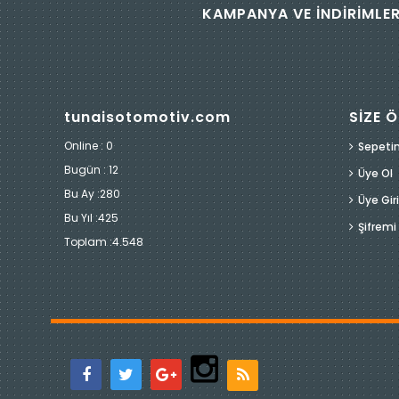
KAMPANYA VE İNDİRİMLER
tunaisotomotiv.com
SİZE Ö
Online : 0
Sepeti
Bugün :
12
Üye Ol
Bu Ay :
280
Üye Giri
Bu Yıl :
425
Şifrem
Toplam :
4.548