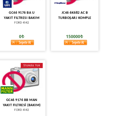
GC46 9176 BA U
JC46 6K682 AC B
YAKIT FILTRESI BAKIM
TURBOŞARJ KOMPLE
FORD 4142
0
150000
Stokda Yok
GC46 9176 BB MAN
YAKIT FILTRESİ (BAKIM)
FORD 4142