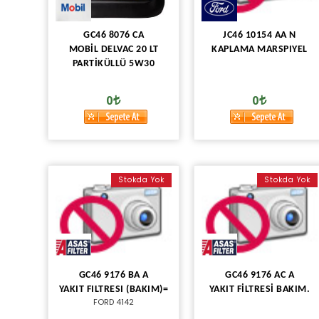
GC46 8076 CA
JC46 10154 AA N
MOBİL DELVAC 20 LT
KAPLAMA MARSPIYEL
PARTİKÜLLÜ 5W30
0
0
Stokda Yok
Stokda Yok
GC46 9176 BA A
GC46 9176 AC A
YAKIT FILTRESI (BAKIM)=
YAKIT FİLTRESİ BAKIM.
FORD 4142