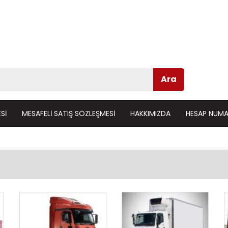
Ara
SI
MESAFELI SATIŞ SÖZLEŞMESI
HAKKIMIZDA
HESAP NUMA