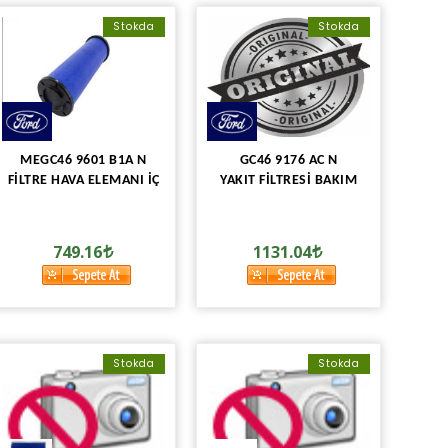
Stokda
Stokda
MEGC46 9601 B1A N
GC46 9176 AC N
FİLTRE HAVA ELEMANI İÇ
YAKIT FİLTRESİ BAKIM
749.16
1131.04
Stokda
Stokda