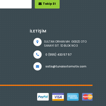
Takip Et
İLETİŞİM
SULTAN ORHAN MH. GEBZE OTO
SANAYİ SİT. 1D BLOK NO:3
0 (555) 433 57 57
satis@tunaisotomotiv.com