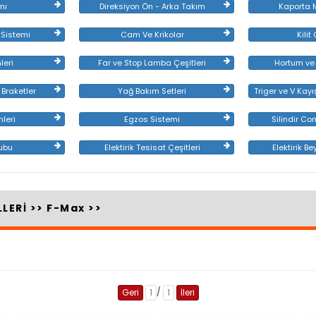
mı
Direksiyon Ön - Arka Takım
Kaporta 
 Sistemi
Cam Ve Krikolar
Kilit
leri
Far ve Stop Lamba Çeşitleri
Hortum ve 
 Braketler
Yağ Bakım Setleri
Triger ve V Kay
leri
Egzos Sistemi
Silindir Co
ubu
Elektirik Tesisat Çeşitleri
Elektirik B
LLERİ
>>
F-Max
>>
/
Geri
1
1
İleri