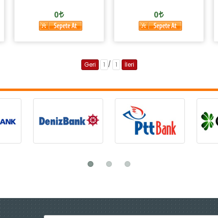
0
0
/
Geri
1
1
İleri