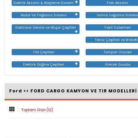
Elektrik Aksamı & Ateşleme Sistemi
Fren Aksamı
Motor Ve Yağlama Sistemi
Isıtma Soğutma Sistem
Elektronik Sensör ve Müşür Çeşitleri
Yakıt Sistemleri
Takoz Çeşitleri ve Braketl
Fitil Çeşitleri
Tampon Ürünleri
Elektirik Düğme Çeşitleri
Silecek Gurubu
Ford >>
FORD CARGO KAMYON VE TIR MODELLER
Toplam Ürün (12)