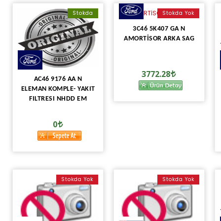
Stokda
Stokda Yok
3C46 5K407 GA N
AMORTİSOR ARKA SAG
3772.28
AC46 9176 AA N
ELEMAN KOMPLE- YAKIT
FILTRESI NHDD EM
0
Stokda Yok
Stokda Yok