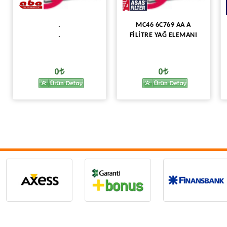
.
MC46 6C769 AA A
.
FİLİTRE YAĞ ELEMANI
0
0