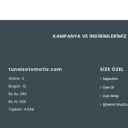
KAMPANYA VE İNDİRİMLERİMİZ 
tunaisotomotiv.com
SİZE ÖZEL
Online : 0
Sepetim
Bugün :
12
Üye Ol
Bu Ay :
280
Üye Girişi
Bu Yıl :
425
Şifremi Unut
Toplam :
4.548