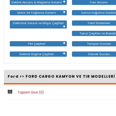
Elektrik Aksamı & Ateşleme Sistemi
Fren Aksamı
Motor Ve Yağlama Sistemi
Isıtma Soğutma Sistem
Elektronik Sensör ve Müşür Çeşitleri
Yakıt Sistemleri
Takoz Çeşitleri ve Braketl
Fitil Çeşitleri
Tampon Ürünleri
Elektirik Düğme Çeşitleri
Silecek Gurubu
Ford >>
FORD CARGO KAMYON VE TIR MODELLER
Toplam Ürün (0)