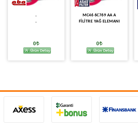
.
MC46 6C769 AA A
.
FİLİTRE YAĞ ELEMANI
0
0