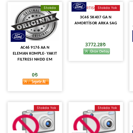
Stokda
Stokda Yok
3C46 5K407 GA N
AMORTİSOR ARKA SAG
3772.28
AC46 9176 AA N
ELEMAN KOMPLE- YAKIT
FILTRESI NHDD EM
0
Stokda Yok
Stokda Yok