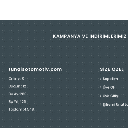
KAMPANYA VE İNDİRİMLERİMİZ 
tunaisotomotiv.com
SİZE ÖZEL
Online : 0
Sepetim
Bugün :
12
Üye Ol
Bu Ay :
280
Üye Girişi
Bu Yıl :
425
Şifremi Unut
Toplam :
4.548