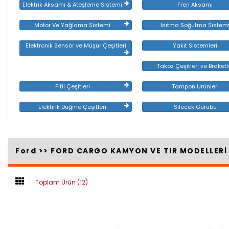
Elektrik Aksamı & Ateşleme Sistemi
Fren Aksamı
Motor Ve Yağlama Sistemi
Isıtma Soğutma Sistem
Elektronik Sensör ve Müşür Çeşitleri
Yakıt Sistemleri
Takoz Çeşitleri ve Braketl
Fitil Çeşitleri
Tampon Ürünleri
Elektirik Düğme Çeşitleri
Silecek Gurubu
Ford >>
FORD CARGO KAMYON VE TIR MODELLER
Toplam Ürün (12)