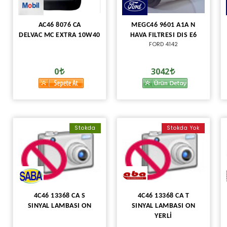
AC46 8076 CA
MEGC46 9601 A1A N
DELVAC MC EXTRA 10W40
HAVA FILTRESI DIS E6
FORD 4142
0
3042
Stokda
Stokda Yok
4C46 13368 CA S
4C46 13368 CA T
SINYAL LAMBASI ON
SINYAL LAMBASI ON
YERLİ