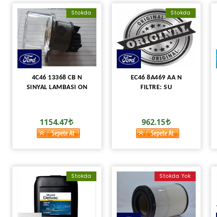
Stokda
Stokda
4C46 13368 CB N
EC46 8A469 AA N
SINYAL LAMBASI ON
FILTRE: SU
1154.47
962.15
Stokda
Stokda Yok