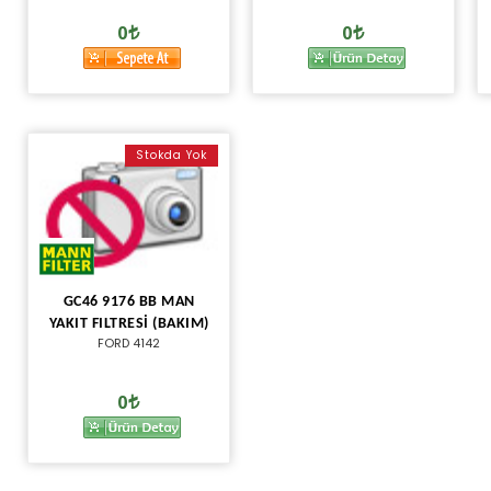
0
0
Stokda Yok
GC46 9176 BB MAN
YAKIT FILTRESİ (BAKIM)
FORD 4142
0