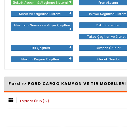
Elektrik Aksamı & Ateşleme Sistemi
Fren Aksamı
Motor Ve Yağlama Sistemi
Isıtma Soğutma Sistem
Elektronik Sensör ve Müşür Çeşitleri
Yakıt Sistemleri
Takoz Çeşitleri ve Braketl
Fitil Çeşitleri
Tampon Ürünleri
Elektirik Düğme Çeşitleri
Silecek Gurubu
Ford >>
FORD CARGO KAMYON VE TIR MODELLER
Toplam Ürün (19)