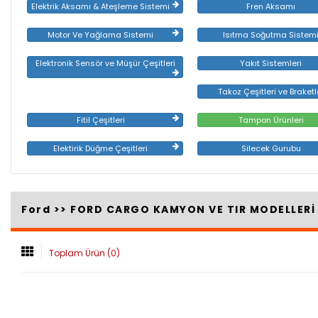
Elektrik Aksamı & Ateşleme Sistemi
Fren Aksamı
Motor Ve Yağlama Sistemi
Isıtma Soğutma Sistem
Elektronik Sensör ve Müşür Çeşitleri
Yakıt Sistemleri
Takoz Çeşitleri ve Braketl
Fitil Çeşitleri
Tampon Ürünleri
Elektirik Düğme Çeşitleri
Silecek Gurubu
Ford >>
FORD CARGO KAMYON VE TIR MODELLER
Toplam Ürün (0)