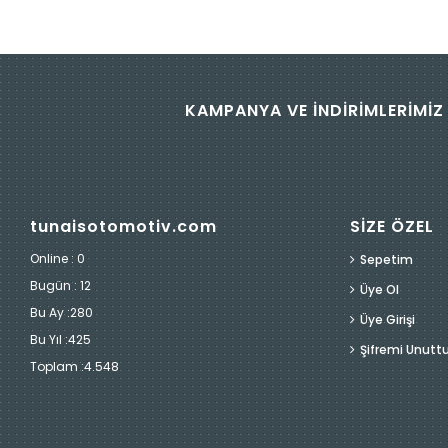
KAMPANYA VE İNDİRİMLERİMİZ 
tunaisotomotiv.com
SİZE ÖZEL
Online : 0
Sepetim
Bugün :
12
Üye Ol
Bu Ay :
280
Üye Girişi
Bu Yıl :
425
Şifremi Unut
Toplam :
4.548