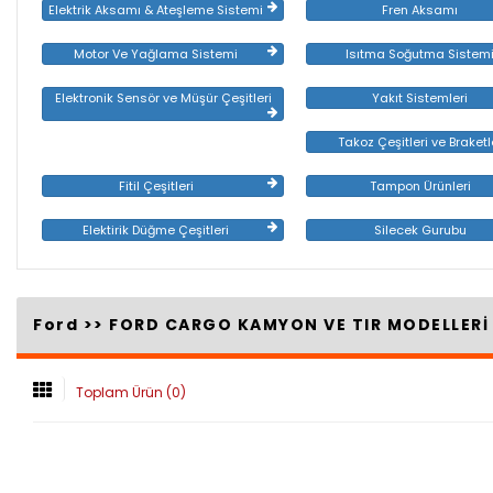
Elektrik Aksamı & Ateşleme Sistemi
Fren Aksamı
Motor Ve Yağlama Sistemi
Isıtma Soğutma Sistem
Elektronik Sensör ve Müşür Çeşitleri
Yakıt Sistemleri
Takoz Çeşitleri ve Braketl
Fitil Çeşitleri
Tampon Ürünleri
Elektirik Düğme Çeşitleri
Silecek Gurubu
Ford >>
FORD CARGO KAMYON VE TIR MODELLER
Toplam Ürün (0)