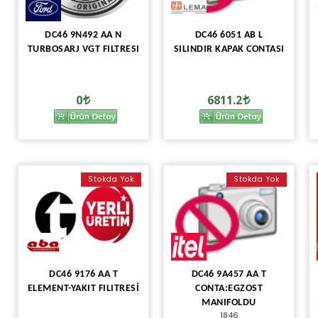
DC46 9N492 AA N
DC46 6051 AB L
TURBOSARJ VGT FILTRESI
SILINDIR KAPAK CONTASI
0
6811.2
Stokda Yok
Stokda Yok
DC46 9176 AA T
DC46 9A457 AA T
ELEMENT-YAKIT FILITRESİ
CONTA:EGZOST
MANIFOLDU
1846