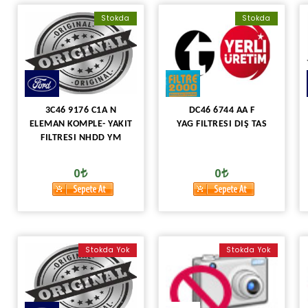
Stokda
Stokda
3C46 9176 C1A N
DC46 6744 AA F
ELEMAN KOMPLE- YAKIT
YAG FILTRESI DIŞ TAS
FILTRESI NHDD YM
0
0
Stokda Yok
Stokda Yok