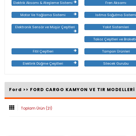
Elektrik Aksamı & Ateşleme Sistemi
Fren Aksamı
Motor Ve Yağlama Sistemi
Isıtma Soğutma Sistem
Elektronik Sensör ve Müşür Çeşitleri
Yakıt Sistemleri
Takoz Çeşitleri ve Braketl
Fitil Çeşitleri
Tampon Ürünleri
Elektirik Düğme Çeşitleri
Silecek Gurubu
Ford >>
FORD CARGO KAMYON VE TIR MODELLER
Toplam Ürün (21)