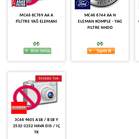
MC46 6C769 AA A
MC46 6744 AA N
FİLİTRE YAĞ ELEMANI
ELEMAN KOMPLE - YAG
FILTRE NHDD
0
0
Stokda Yok
3C46 9601 A1B / B1B Y
2532-3232 HAVA DIS / IÇ
TK