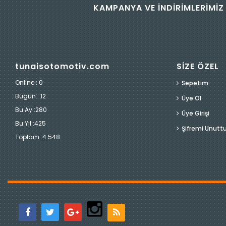
KAMPANYA VE İNDİRİMLERİMİZ 
tunaisotomotiv.com
SİZE ÖZEL
Online : 0
Sepetim
Bugün :
12
Üye Ol
Bu Ay :
280
Üye Girişi
Bu Yıl :
425
Şifremi Unut
Toplam :
4.548