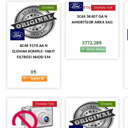
Stokda
Stokda Yok
3C46 5K407 GA N
AMORTİSOR ARKA SAG
3772.28
AC46 9176 AA N
ELEMAN KOMPLE- YAKIT
FILTRESI NHDD EM
0
Stokda Yok
Stokda