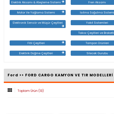
Elektrik Aksamı & Ateşleme Sistemi
Fren Aksamı
Motor Ve Yağlama Sistemi
Isıtma Soğutma Sistem
Elektronik Sensör ve Müşür Çeşitleri
Yakıt Sistemleri
Takoz Çeşitleri ve Braketl
Fitil Çeşitleri
Tampon Ürünleri
Elektirik Düğme Çeşitleri
Silecek Gurubu
Ford >>
FORD CARGO KAMYON VE TIR MODELLER
Toplam Ürün (13)