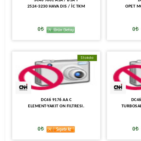
3C46 9601 A1A / B1A Y
2
2524-3230 HAVA DIS / İC TKM
OPET M
0
0
Stokda
DC46 9176 AA C
DC46
ELEMENT-YAKIT ON FILTRESI.
TURBOSAR
0
0