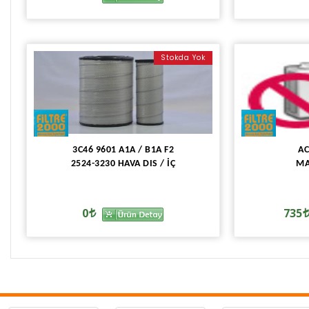
Stokda Yok
3C46 9601 A1A / B1A F2
AC
2524-3230 HAVA DIS / İÇ
MA
0
735