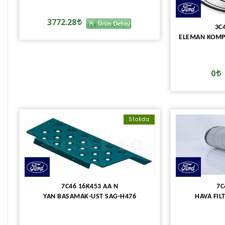
3772.28
3C
ELEMAN KOMPL
0
Stokda
7C46 16K453 AA N
7C
YAN BASAMAK-UST SAG-H476
HAVA FIL