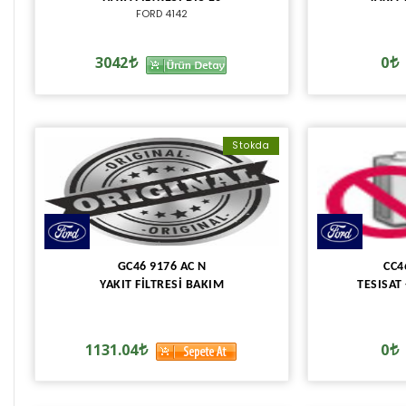
FORD 4142
3042
0
Stokda
GC46 9176 AC N
CC4
YAKIT FİLTRESİ BAKIM
TESISAT
1131.04
0