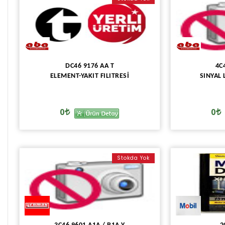
DC46 9176 AA T
4C
ELEMENT-YAKIT FILITRESİ
SINYAL 
0
0
Stokda Yok