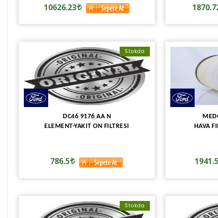
10626.23
1870.7
Stokda
DC46 9176 AA N
MEDC
ELEMENT-YAKIT ON FILTRESI
HAVA FI
786.5
1941.
Stokda