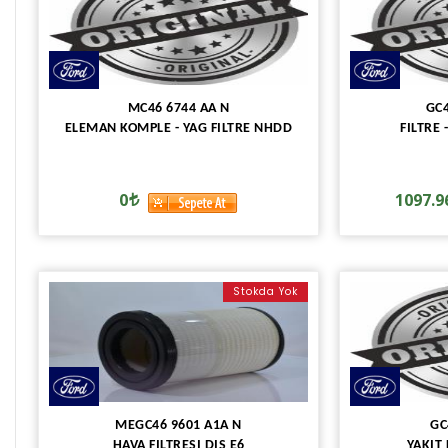
MC46 6744 AA N
GC4
ELEMAN KOMPLE - YAG FILTRE NHDD
FILTRE
0
1097.9
Stokda Yok
MEGC46 9601 A1A N
GC
HAVA FILTRESI DIS E6
YAKIT 