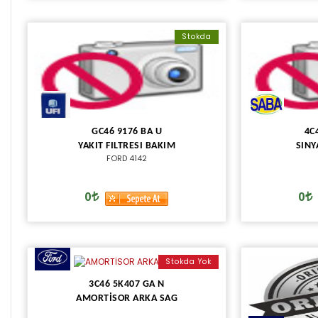
Stokda
GC46 9176 BA U
4C
YAKIT FILTRESI BAKIM
SINY
FORD 4142
0
0
Stokda Yok
3C46 5K407 GA N
AMORTİSOR ARKA SAG