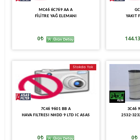
MC46 6C769 AA A
GC
FİLİTRE YAĞ ELEMANI
YAKIT 
0
144.1
Stokda Yok
7C46 9601 BB A
3C46 
HAVA FILTRESI NHDD 9 LTD IC ASAS
2532-3232
0
0