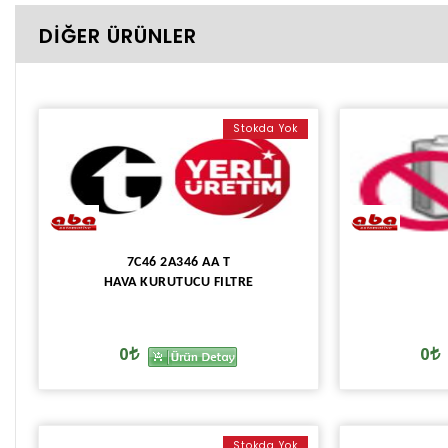
DİĞER ÜRÜNLER
Stokda Yok
7C46 2A346 AA T
HAVA KURUTUCU FILTRE
0
0
Stokda Yok