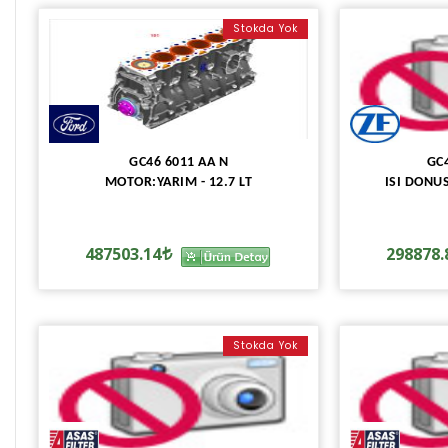
Stokda Yok
GC46 6011 AA N
GC4
MOTOR:YARIM - 12.7 LT
ISI DONU
487503.14
298878.
Stokda Yok